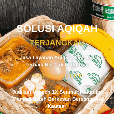
SOLUSI AQIQAH
TERJANGKAU
Jasa Layanan Aqiqah Siap Saji
Terbaik No. 1 di Indonesia
-AQIQAH ALKAUTSAR-
Jadikan Momen 1X Seumur Hidup Ini
Menjadi Lebih Berkesan Bersama Al-
Kautsar