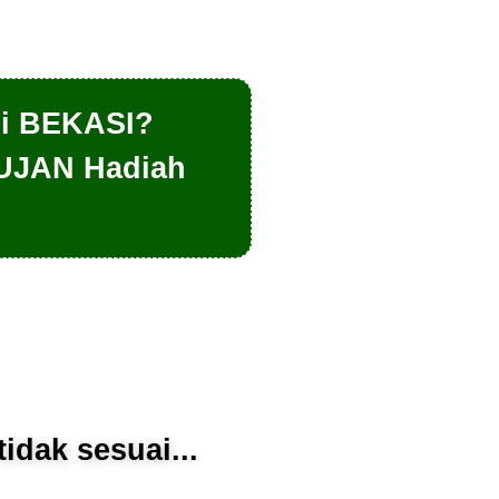
Di BEKASI?
UJAN Hadiah
Aja!
idak sesuai...