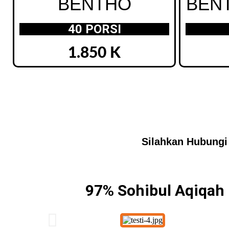
BENTHO
BEN
40 PORSI
1.850 K
Silahkan Hubungi
97% Sohibul Aqiqah