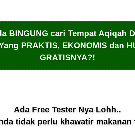
a BINGUNG cari Tempat Aqiqah 
 Yang PRAKTIS, EKONOMIS dan H
GRATISNYA?!
er di Aqiqah Alkautsar Bekasi 
Ada Free Tester Nya Lohh..
da tidak perlu khawatir makanan t