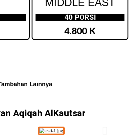
MIDDLE EAST
40 PORSI
4.800 K
 Tambahan Lainnya
an Aqiqah AlKautsar