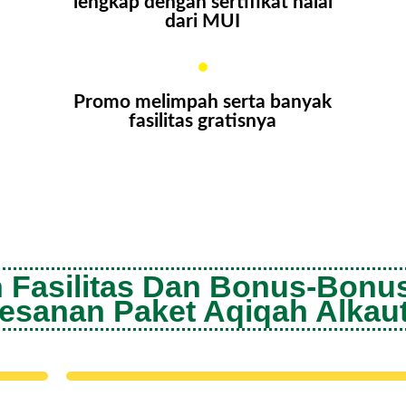
lengkap dengan sertifikat halal
dari MUI
Promo melimpah serta banyak
fasilitas gratisnya
 Fasilitas Dan Bonus-Bonu
sanan Paket Aqiqah Alkaut