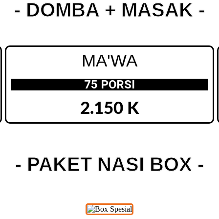
- DOMBA + MASAK -
MA'WA
75 PORSI
2.150 K
- PAKET NASI BOX -