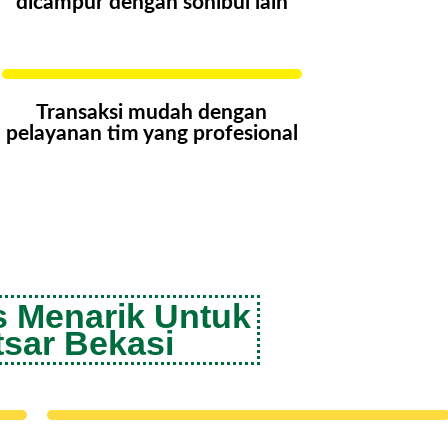
dicampur dengan sohibul lain
Transaksi mudah dengan
pelayanan tim yang profesional
s Menarik Untuk
sar Bekasi